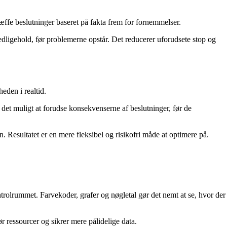
træffe beslutninger baseret på fakta frem for fornemmelser.
edligehold, før problemerne opstår. Det reducerer uforudsete stop og
eden i realtid.
r det muligt at forudse konsekvenserne af beslutninger, før de
Resultatet er en mere fleksibel og risikofri måde at optimere på.
ntrolrummet. Farvekoder, grafer og nøgletal gør det nemt at se, hvor der
r ressourcer og sikrer mere pålidelige data.