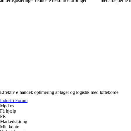
adfærdsjusteringer reducere ressourceforbruget
medarbejderne m
Effektiv e-handel: optimering af lager og logistik med løfteborde
Industri Forum
Mød os
Få hjælp
PR
Markedsføring
Min konto