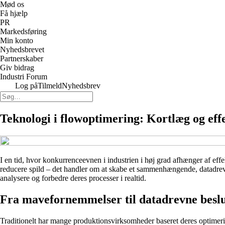
Mød os
Få hjælp
PR
Markedsføring
Min konto
Nyhedsbrevet
Partnerskaber
Giv bidrag
Industri Forum
Log på
Tilmeld
Nyhedsbrev
Teknologi i flowoptimering: Kortlæg og eff
I en tid, hvor konkurrenceevnen i industrien i høj grad afhænger af effek
reducere spild – det handler om at skabe et sammenhængende, datadreve
analysere og forbedre deres processer i realtid.
Fra mavefornemmelser til datadrevne besl
Traditionelt har mange produktionsvirksomheder baseret deres optimer