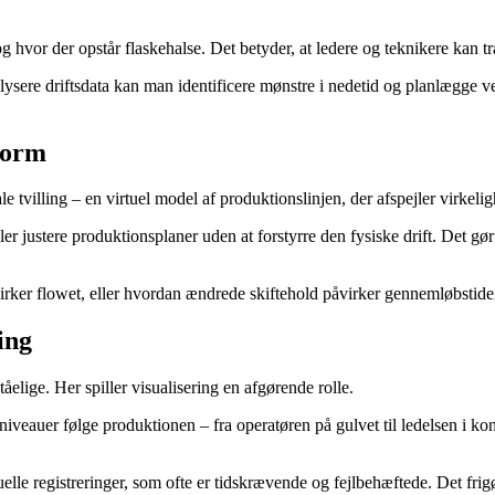
 og hvor der opstår flaskehalse. Det betyder, at ledere og teknikere kan 
ysere driftsdata kan man identificere mønstre i nedetid og planlægge v
 form
tvilling – en virtuel model af produktionslinjen, der afspejler virkeligh
ler justere produktionsplaner uden at forstyrre den fysiske drift. Det gø
er flowet, eller hvordan ændrede skiftehold påvirker gennemløbstiden. 
ing
åelige. Her spiller visualisering en afgørende rolle.
iveauer følge produktionen – fra operatøren på gulvet til ledelsen i ko
lle registreringer, som ofte er tidskrævende og fejlbehæftede. Det frigø