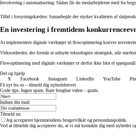
Involvering i automatisering: Sådan får du medarbejderne med fra beg
Tillid i forsyningskæden: Samarbejde der styrker kvaliteten af slutprod
En investering i fremtidens konkurrenceev
At implementere digitale værktøjer til flowoptimering kræver investering
Virksomheder, der formår at udnytte teknologien strategisk, står stærkere
Flowoptimering med digitale værktøjer er derfor ikke blot et spørgsmål
Del og hjælp
X
Facebook
Instagram
LinkedIn
YouTube
Pin
Få nyt fra os – tilmeld dig nyhedsbrevet
Gode tips. Ingen spam. Bare brugbar viden – gratis.
Indtast din mail
Tilmeld nu
Jeg accepterer hjemmesidens brugervilkår og persondatapolitik.
Ved at tilmelde dig accepterer du, at vi må kontakte dig med nyheder o