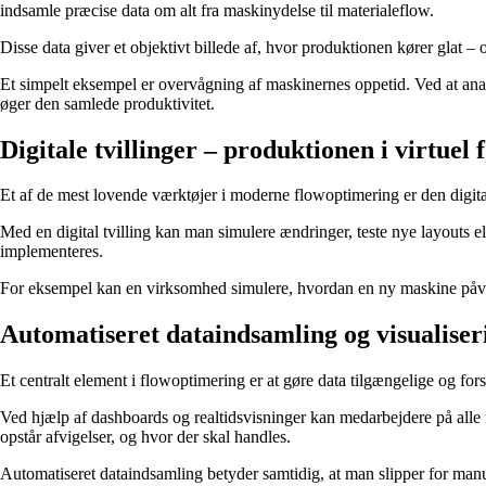
indsamle præcise data om alt fra maskinydelse til materialeflow.
Disse data giver et objektivt billede af, hvor produktionen kører glat –
Et simpelt eksempel er overvågning af maskinernes oppetid. Ved at anal
øger den samlede produktivitet.
Digitale tvillinger – produktionen i virtuel
Et af de mest lovende værktøjer i moderne flowoptimering er den digitale 
Med en digital tvilling kan man simulere ændringer, teste nye layouts el
implementeres.
For eksempel kan en virksomhed simulere, hvordan en ny maskine påvirk
Automatiseret dataindsamling og visualiser
Et centralt element i flowoptimering er at gøre data tilgængelige og forst
Ved hjælp af dashboards og realtidsvisninger kan medarbejdere på alle n
opstår afvigelser, og hvor der skal handles.
Automatiseret dataindsamling betyder samtidig, at man slipper for manue