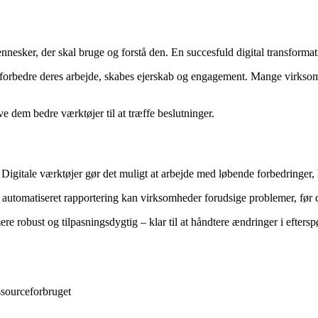
nnesker, der skal bruge og forstå den. En succesfuld digital transform
 at forbedre deres arbejde, skabes ejerskab og engagement. Mange virkso
 dem bedre værktøjer til at træffe beslutninger.
igitale værktøjer gør det muligt at arbejde med løbende forbedringer, h
automatiseret rapportering kan virksomheder forudsige problemer, før de
e robust og tilpasningsdygtig – klar til at håndtere ændringer i efterspø
ssourceforbruget