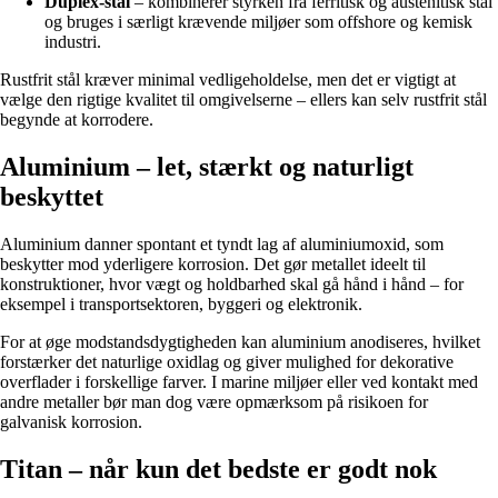
Duplex-stål
– kombinerer styrken fra ferritisk og austenitisk stål
og bruges i særligt krævende miljøer som offshore og kemisk
industri.
Rustfrit stål kræver minimal vedligeholdelse, men det er vigtigt at
vælge den rigtige kvalitet til omgivelserne – ellers kan selv rustfrit stål
begynde at korrodere.
Aluminium – let, stærkt og naturligt
beskyttet
Aluminium danner spontant et tyndt lag af aluminiumoxid, som
beskytter mod yderligere korrosion. Det gør metallet ideelt til
konstruktioner, hvor vægt og holdbarhed skal gå hånd i hånd – for
eksempel i transportsektoren, byggeri og elektronik.
For at øge modstandsdygtigheden kan aluminium anodiseres, hvilket
forstærker det naturlige oxidlag og giver mulighed for dekorative
overflader i forskellige farver. I marine miljøer eller ved kontakt med
andre metaller bør man dog være opmærksom på risikoen for
galvanisk korrosion.
Titan – når kun det bedste er godt nok