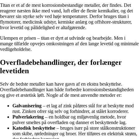
Titan er et af de mest korrosionsbestandige metaller, der findes. Det
reagerer næsten ikke med vand, luft eller de fleste kemikalier, og det
bevarer sin styrke selv ved høje temperaturer. Derfor bruges titan i
flymotorer, medicinsk udstyr, kemiske anlæg og offshore-strukturer,
hvor levetid og pålidelighed er altafgørende.
Ulempen er prisen – titan er dyrt at udvinde og bearbejde. Men i
mange tilfælde opvejes omkostningen af den lange levetid og minimale
vedligeholdelse.
Overfladebehandlinger, der forlænger
levetiden
Selv de bedste metaller kan have gavn af en ekstra beskyttelse.
Overfladebehandlinger kan både forbedre korrosionsbestandigheden
og give et æstetisk løft. Nogle af de mest anvendte metoder er:
Galvanisering
– et lag af zink påføres stål for at beskytte mod
rust. Zinken ofrer sig selv og forhindrer, at stålet korroderer.
Pulverlakering
– en holdbar og miljøvenlig metode, hvor
pulver smeltes på overfladen og danner et beskyttende lag.
Katodisk beskyttelse
– bruges især på store stålkonstruktioner
som skibe, rørledninger og broer. Her tilføres en elektrisk strøm,