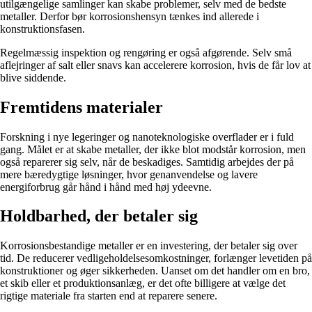
utilgængelige samlinger kan skabe problemer, selv med de bedste
metaller. Derfor bør korrosionshensyn tænkes ind allerede i
konstruktionsfasen.
Regelmæssig inspektion og rengøring er også afgørende. Selv små
aflejringer af salt eller snavs kan accelerere korrosion, hvis de får lov at
blive siddende.
Fremtidens materialer
Forskning i nye legeringer og nanoteknologiske overflader er i fuld
gang. Målet er at skabe metaller, der ikke blot modstår korrosion, men
også reparerer sig selv, når de beskadiges. Samtidig arbejdes der på
mere bæredygtige løsninger, hvor genanvendelse og lavere
energiforbrug går hånd i hånd med høj ydeevne.
Holdbarhed, der betaler sig
Korrosionsbestandige metaller er en investering, der betaler sig over
tid. De reducerer vedligeholdelsesomkostninger, forlænger levetiden på
konstruktioner og øger sikkerheden. Uanset om det handler om en bro,
et skib eller et produktionsanlæg, er det ofte billigere at vælge det
rigtige materiale fra starten end at reparere senere.