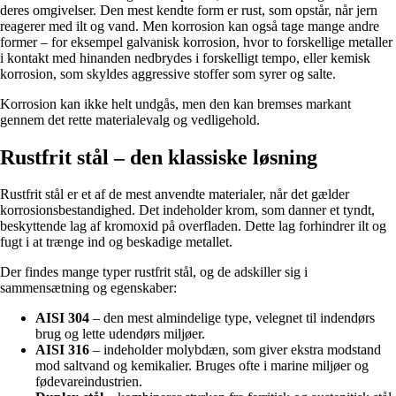
deres omgivelser. Den mest kendte form er rust, som opstår, når jern
reagerer med ilt og vand. Men korrosion kan også tage mange andre
former – for eksempel galvanisk korrosion, hvor to forskellige metaller
i kontakt med hinanden nedbrydes i forskelligt tempo, eller kemisk
korrosion, som skyldes aggressive stoffer som syrer og salte.
Korrosion kan ikke helt undgås, men den kan bremses markant
gennem det rette materialevalg og vedligehold.
Rustfrit stål – den klassiske løsning
Rustfrit stål er et af de mest anvendte materialer, når det gælder
korrosionsbestandighed. Det indeholder krom, som danner et tyndt,
beskyttende lag af kromoxid på overfladen. Dette lag forhindrer ilt og
fugt i at trænge ind og beskadige metallet.
Der findes mange typer rustfrit stål, og de adskiller sig i
sammensætning og egenskaber:
AISI 304
– den mest almindelige type, velegnet til indendørs
brug og lette udendørs miljøer.
AISI 316
– indeholder molybdæn, som giver ekstra modstand
mod saltvand og kemikalier. Bruges ofte i marine miljøer og
fødevareindustrien.