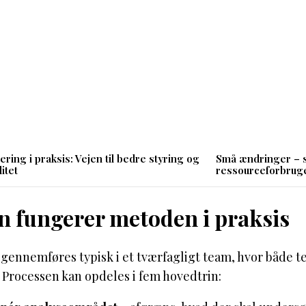
ering i praksis: Vejen til bedre styring og
Små ændringer – s
itet
ressourceforbrug
n fungerer metoden i praksis
ennemføres typisk i et tværfagligt team, hvor både te
 Processen kan opdeles i fem hovedtrin: