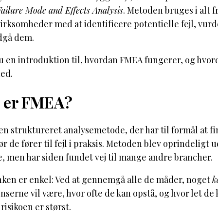
Failure Mode and Effects Analysis
. Metoden bruges i alt 
irksomheder med at identificere potentielle fejl, vur
ndgå dem.
u en introduktion til, hvordan FMEA fungerer, og hvord
ed.
 er FMEA?
n struktureret analysemetode, der har til formål at fi
ør de fører til fejl i praksis. Metoden blev oprindeligt
, men har siden fundet vej til mange andre brancher.
ken er enkel: Ved at gennemgå alle de måder, noget
k
serne vil være, hvor ofte de kan opstå, og hvor let d
 risikoen er størst.