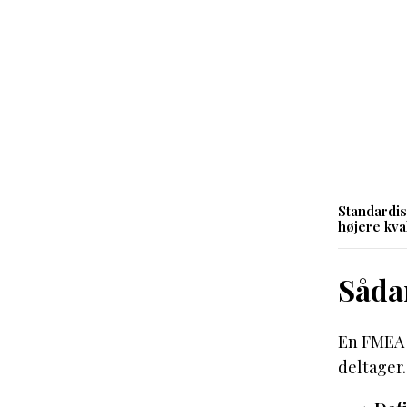
Standardis
højere kval
Såda
En FMEA g
deltager.