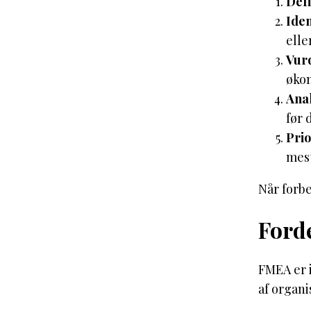
Def
Iden
elle
Vur
øko
Ana
før 
Prio
mest
Når forbe
Ford
FMEA er i
af organi