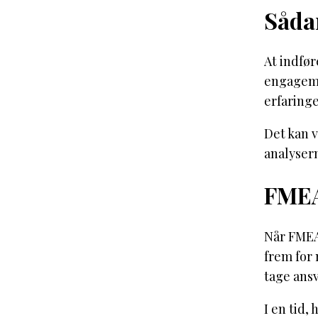
Såda
At indfør
engageme
erfaringe
Det kan 
analysern
FMEA 
Når FMEA 
frem for
tage ansva
I en tid,