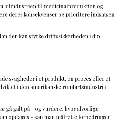
fra bilindustrien til medicinalproduktion og
dere deres konsekvenser og prioritere indsatsen
an den kan styrke driftssikkerheden i din
nde svagheder i et produkt, en proces eller et
 udviklet i den amerikanske rumfartsindustri i
an
gå galt på – og vurdere, hvor alvorlige
e kan opdages – kan man målrette forbedringer