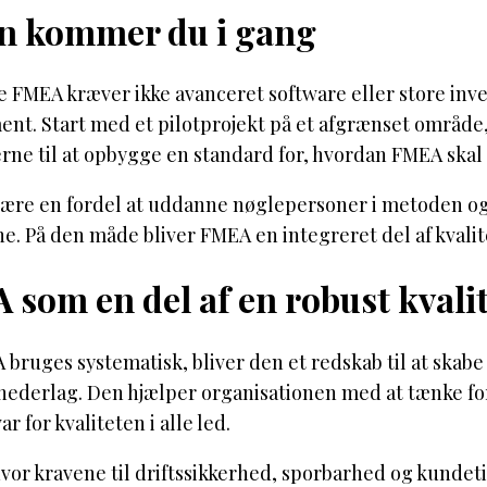
n kommer du i gang
e FMEA kræver ikke avanceret software eller store inv
nt. Start med et pilotprojekt på et afgrænset område,
rne til at opbygge en standard for, hvordan FMEA skal
være en fordel at uddanne nøglepersoner i metoden og
e. På den måde bliver FMEA en integreret del af kvalit
som en del af en robust kvali
bruges systematisk, bliver den et redskab til at skabe
 nederlag. Den hjælper organisationen med at tænke 
r for kvaliteten i alle led.
 hvor kravene til driftssikkerhed, sporbarhed og kunde