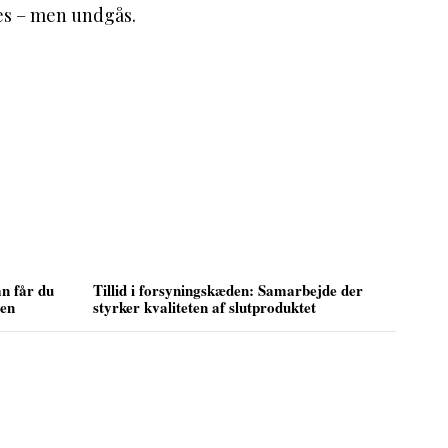
ages – men undgås.
an får du
Tillid i forsyningskæden: Samarbejde der
sen
styrker kvaliteten af slutproduktet