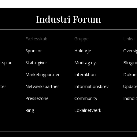
Industri Forum
Fællesskab
Gruppe
Links i
Sponsor
Hold øje
Oversi
tsplan
Støttegiver
Modtag nyt
Blogin
Marketingpartner
Interaktion
Dokum
ter
Netværkspartner
Informationsbrev
Updat
Pressezone
Community
Indhold
Ring
Lokalnetværk