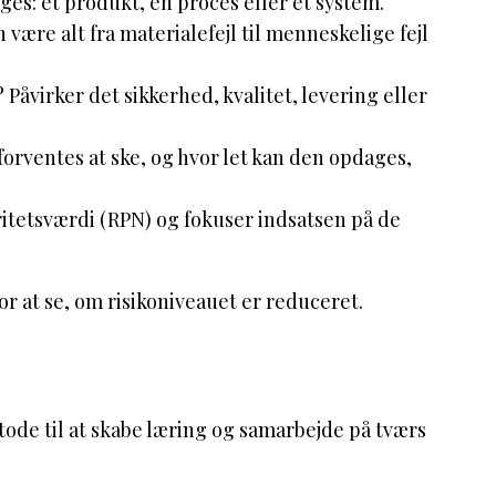
es: et produkt, en proces eller et system.
 være alt fra materialefejl til menneskelige fejl
? Påvirker det sikkerhed, kvalitet, levering eller
 forventes at ske, og hvor let kan den opdages,
ritetsværdi (RPN) og fokuser indsatsen på de
 at se, om risikoniveauet er reduceret.
etode til at skabe læring og samarbejde på tværs