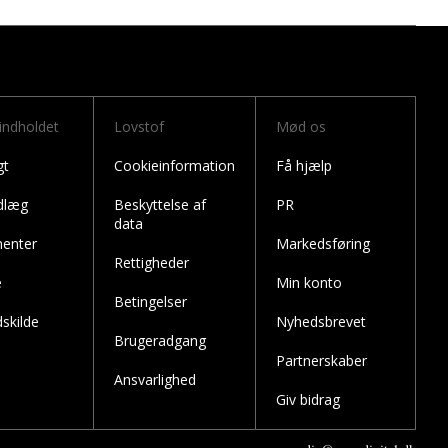
 indholdet
Lovstof
Mød os
gt
Cookieinformation
Få hjælp
dlæg
Beskyttelse af
PR
data
enter
Markedsføring
Rettigheder
e
Min konto
Betingelser
skilde
Nyhedsbrevet
Brugeradgang
Partnerskaber
Ansvarlighed
Giv bidrag