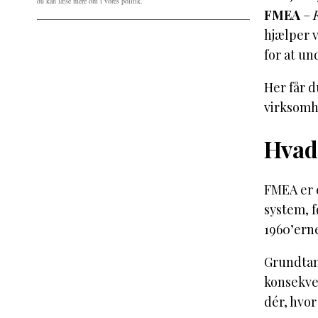
du kan læse mere om i vores politik.
FMEA
–
hjælper v
for at u
Her får d
virksomh
Hvad
FMEA er e
system, f
1960’erne
Grundtan
konsekven
dér, hvor