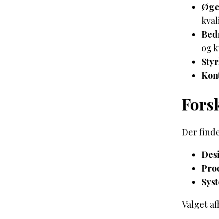
Øget
kval
Bed
og k
Sty
Kont
Forsk
Der finde
Des
Pro
Sys
Valget af