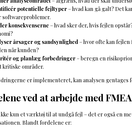
inér analyseområdet
– afgræns, hvad der skal undersøg
tificér potentielle fejltyper
– hvad kan gå galt? Det kan
r softwareproblemer.
der konsekvenserne
– hvad sker der, hvis fejlen opstår
nomi?
lyser årsager og sandsynlighed
– hvor ofte kan fejlen
den når kunden?
ritér og planlæg forbedringer
– beregn en risikoprio
 kritiske områder.
dringerne er implementeret, kan analysen gentages for
elene ved at arbejde med FMEA
kke kun et værktøj til at undgå fejl – det er også en m
sationen. Blandt fordelene er: