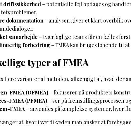
 driftssikkerhed
– potentielle fejl opdages og håndter
itetsproblemer.
re dokumentation
– analysen giver et klart overblik ov
undedialoger.
rket samarbejde
– tværfaglige teams får en fælles fors
inuerlig forbedring
– FMEA kan bruges løbende til at
ellige typer af FMEA
s flere varianter af metoden, afhængigt af, hvad der a
ign-FMEA (DFMEA)
– fokuserer på produktets konstru
ces-FMEA (PFMEA)
– ser på fremstillingsprocessen og
tem-FMEA
– anvendes på komplekse systemer, hvor fl
hænger af, hvor i værdikæden man ønsker at forebygge 