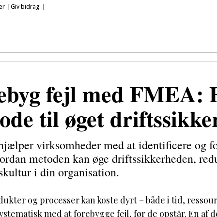
er
Giv bidrag
ebyg fejl med FMEA: E
ode til øget driftssikk
ælper virksomheder med at identificere og fore
ordan metoden kan øge driftssikkerheden, redu
skultur i din organisation.
odukter og processer kan koste dyrt – både i tid, ress
ystematisk med at forebygge fejl, før de opstår. En af