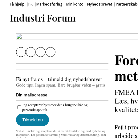
Få hjælp
PR
Markedsføring
Min konto
Nyhedsbrevet
Partnerskab
Industri Forum
For
met
Få nyt fra os – tilmeld dig nyhedsbrevet
Gode tips. Ingen spam. Bare brugbar viden – gratis.
FMEA hj
Læs, hv
Jeg accepterer hjemmesidens brugervilkår og
kvalitet
persondatapolitik.
Tilmeld nu
Fejl i pr
Ved at tilmelde dig accepterer du, at vi må kontakte dig med nyheder og
arbejde s
inspiration. Du godkender samtidig vores vilkår og databehandling, som