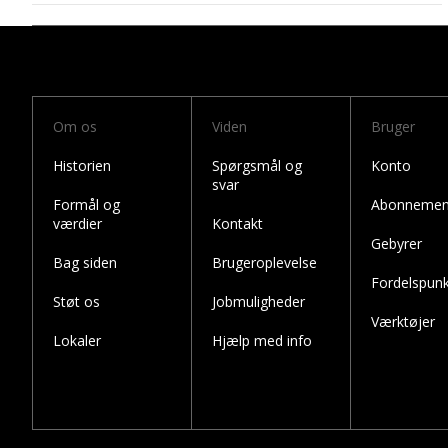
Om os
Viden
Bruger
Historien
Spørgsmål og
Konto
svar
Formål og
Abonnemen
værdier
Kontakt
Gebyrer
Bag siden
Brugeroplevelse
Fordelspunk
Støt os
Jobmuligheder
Værktøjer
Lokaler
Hjælp med info