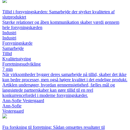
Tillid i forsyningskæden: Samarbejde der styrker kvaliteten af
slutproduktet
Stærke relationer og åben kommunikation skaber værdi gennem
hele forsyningskæden
Industri
Industri
Forsyningskæde
Samarbejde
Tillid
Kvalitetsstyring
Forretningsudvikling
7 min
Når virksomheder bygger deres samarbejde på tillid, skaber det ikke
kun bedre processer, men også højere kvalitet i det endelige produkt.
Artiklen undersøger, hvordan gennemsigtighed, fælles mål og
langsigtede partnerskaber kan gøre tillid til en reel
konkurrencefordel i moderne forsyningskæder.
Ann-Sofie Vestergaard
Ann-Sofie
Vestergaard
Fra forskning til forretning: Sådan omsættes resultater til