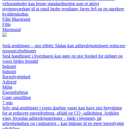
virksomheder kan bruge standardisering som et aktivt
styringsværktøj til at opnå bedre resultater, færre fejl og en stærkere
kvalitetskultur.
Filip Marstrand
Filip
Marstrand
Små ændringer – stor effekt: Sådan kan adfærdsjusteringer reducere
ressourceforbruget
Små handlinger i hverdagen kan gøre en stor forskel for miljøet og
vores fælles fremtid
Industri
Industri
Bæredygtighed
Adfærd
Miljø
Energiforbrug
Grøn omstilling
7 min
Selv små ændringer i vores daglige vaner kan have stor betydning
for at reducere energiforbrug, affald og CO₂-udledning. Artiklen
viser, hvordan adfærdsjusteringer – både i hjemmet, på
arbejdspladsen og i industrien – kan bidrage til en mere bæredygtig
udvikling.