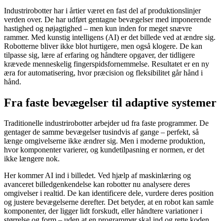
Industrirobotter har i årtier været en fast del af produktionslinjer
verden over. De har udført gentagne bevægelser med imponerende
hastighed og nøjagtighed – men kun inden for meget snævre
rammer. Med kunstig intelligens (AI) er det billede ved at ændre sig.
Robotterne bliver ikke blot hurtigere, men også klogere. De kan
tilpasse sig, lære af erfaring og håndtere opgaver, der tidligere
krævede menneskelig fingerspidsfornemmelse. Resultatet er en ny
æra for automatisering, hvor præcision og fleksibilitet går hånd i
hånd.
Fra faste bevægelser til adaptive systemer
Traditionelle industrirobotter arbejder ud fra faste programmer. De
gentager de samme bevægelser tusindvis af gange – perfekt, så
længe omgivelserne ikke ændrer sig. Men i moderne produktion,
hvor komponenter varierer, og kundetilpasning er normen, er det
ikke længere nok.
Her kommer AI ind i billedet. Ved hjælp af maskinlæring og
avanceret billedgenkendelse kan robotter nu analysere deres
omgivelser i realtid. De kan identificere dele, vurdere deres position
og justere bevægelserne derefter. Det betyder, at en robot kan samle
komponenter, der ligger lidt forskudt, eller håndtere variationer i
størrelse og form – uden at en programmør skal ind og rette koden.