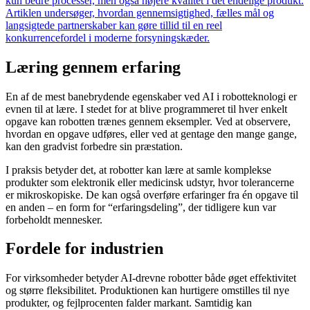
kun bedre processer, men også højere kvalitet i det endelige produkt.
Artiklen undersøger, hvordan gennemsigtighed, fælles mål og
langsigtede partnerskaber kan gøre tillid til en reel
konkurrencefordel i moderne forsyningskæder.
Læring gennem erfaring
En af de mest banebrydende egenskaber ved AI i robotteknologi er
evnen til at lære. I stedet for at blive programmeret til hver enkelt
opgave kan robotten trænes gennem eksempler. Ved at observere,
hvordan en opgave udføres, eller ved at gentage den mange gange,
kan den gradvist forbedre sin præstation.
I praksis betyder det, at robotter kan lære at samle komplekse
produkter som elektronik eller medicinsk udstyr, hvor tolerancerne
er mikroskopiske. De kan også overføre erfaringer fra én opgave til
en anden – en form for “erfaringsdeling”, der tidligere kun var
forbeholdt mennesker.
Fordele for industrien
For virksomheder betyder AI-drevne robotter både øget effektivitet
og større fleksibilitet. Produktionen kan hurtigere omstilles til nye
produkter, og fejlprocenten falder markant. Samtidig kan