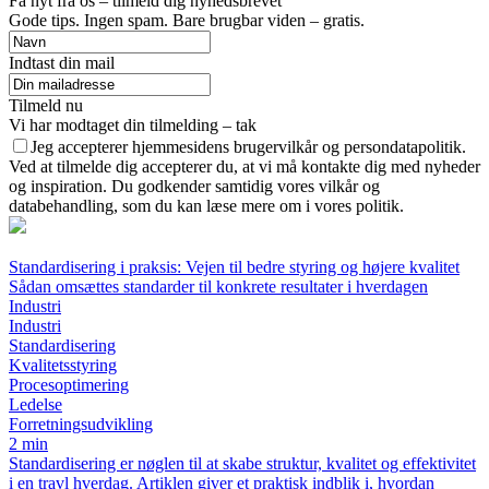
Få nyt fra os – tilmeld dig nyhedsbrevet
Gode tips. Ingen spam. Bare brugbar viden – gratis.
Indtast din mail
Tilmeld nu
Vi har modtaget din tilmelding – tak
Jeg accepterer hjemmesidens brugervilkår og persondatapolitik.
Ved at tilmelde dig accepterer du, at vi må kontakte dig med nyheder
og inspiration. Du godkender samtidig vores vilkår og
databehandling, som du kan læse mere om i vores politik.
Standardisering i praksis: Vejen til bedre styring og højere kvalitet
Sådan omsættes standarder til konkrete resultater i hverdagen
Industri
Industri
Standardisering
Kvalitetsstyring
Procesoptimering
Ledelse
Forretningsudvikling
2 min
Standardisering er nøglen til at skabe struktur, kvalitet og effektivitet
i en travl hverdag. Artiklen giver et praktisk indblik i, hvordan