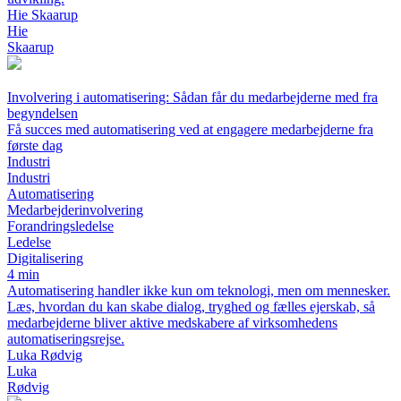
Hie Skaarup
Hie
Skaarup
Involvering i automatisering: Sådan får du medarbejderne med fra
begyndelsen
Få succes med automatisering ved at engagere medarbejderne fra
første dag
Industri
Industri
Automatisering
Medarbejderinvolvering
Forandringsledelse
Ledelse
Digitalisering
4 min
Automatisering handler ikke kun om teknologi, men om mennesker.
Læs, hvordan du kan skabe dialog, tryghed og fælles ejerskab, så
medarbejderne bliver aktive medskabere af virksomhedens
automatiseringsrejse.
Luka Rødvig
Luka
Rødvig