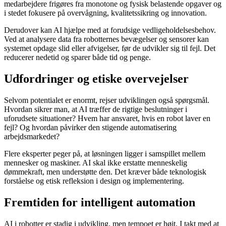
medarbejdere frigøres fra monotone og fysisk belastende opgaver og
i stedet fokusere på overvågning, kvalitetssikring og innovation.
Derudover kan AI hjælpe med at forudsige vedligeholdelsesbehov.
Ved at analysere data fra robotternes bevægelser og sensorer kan
systemet opdage slid eller afvigelser, før de udvikler sig til fejl. Det
reducerer nedetid og sparer både tid og penge.
Udfordringer og etiske overvejelser
Selvom potentialet er enormt, rejser udviklingen også spørgsmål.
Hvordan sikrer man, at AI træffer de rigtige beslutninger i
uforudsete situationer? Hvem har ansvaret, hvis en robot laver en
fejl? Og hvordan påvirker den stigende automatisering
arbejdsmarkedet?
Flere eksperter peger på, at løsningen ligger i samspillet mellem
mennesker og maskiner. AI skal ikke erstatte menneskelig
dømmekraft, men understøtte den. Det kræver både teknologisk
forståelse og etisk refleksion i design og implementering.
Fremtiden for intelligent automation
AI i robotter er stadig i udvikling, men tempoet er højt. I takt med at