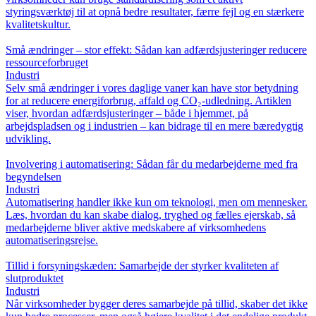
styringsværktøj til at opnå bedre resultater, færre fejl og en stærkere
kvalitetskultur.
Små ændringer – stor effekt: Sådan kan adfærdsjusteringer reducere
ressourceforbruget
Industri
Selv små ændringer i vores daglige vaner kan have stor betydning
for at reducere energiforbrug, affald og CO₂-udledning. Artiklen
viser, hvordan adfærdsjusteringer – både i hjemmet, på
arbejdspladsen og i industrien – kan bidrage til en mere bæredygtig
udvikling.
Involvering i automatisering: Sådan får du medarbejderne med fra
begyndelsen
Industri
Automatisering handler ikke kun om teknologi, men om mennesker.
Læs, hvordan du kan skabe dialog, tryghed og fælles ejerskab, så
medarbejderne bliver aktive medskabere af virksomhedens
automatiseringsrejse.
Tillid i forsyningskæden: Samarbejde der styrker kvaliteten af
slutproduktet
Industri
Når virksomheder bygger deres samarbejde på tillid, skaber det ikke